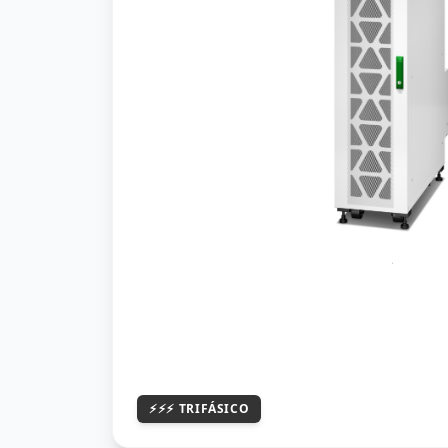
⚡⚡⚡
TRIFÁSICO