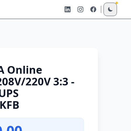
A Online
208V/220V 3:3 -
 UPS
0KFB
0.00