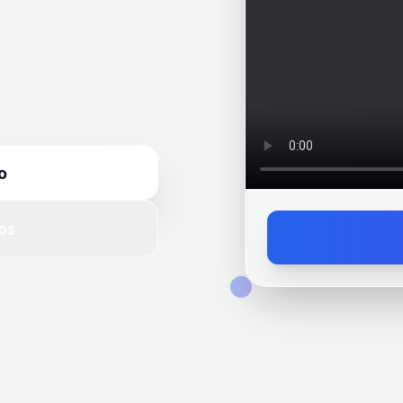
turado hasta
d.
o
os