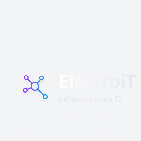
ElectroiT
Infraestructura TI
Diseñamos y construimos infraes
tecnológicas robustas y escalabl
garantizan la continuidad operati