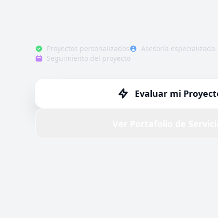
empresa. Desde cableado estruc
data centers de alta disponibilida
Proyectos personalizados
Asesoría especializada
Seguimiento del proyecto
Evaluar mi Proyect
Ver Portafolio de Servici