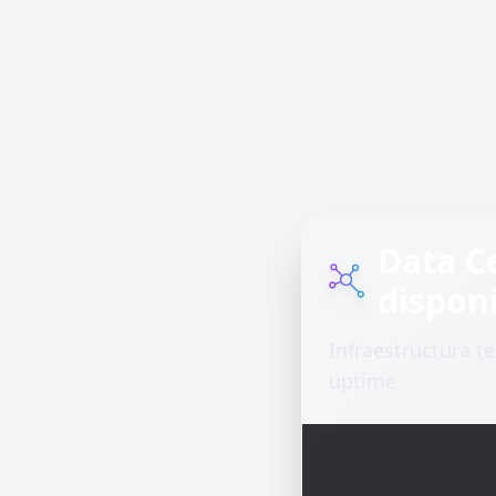
Data C
disponi
Infraestructura t
uptime
tructuras
es de TI que
va de tu