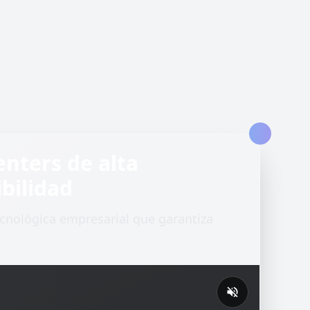
enters de alta
bilidad
ecnológica empresarial que garantiza