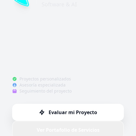
Software & AI
Desarrollamos soluciones tecnológicas
que transforman su negocio. Desde
integraciones como Meta Tech Providers y
software personalizado, hasta agentes de
IA, impulsamos la innovación empresarial
en Ecuador.
Proyectos personalizados
Asesoría especializada
Seguimiento del proyecto
Evaluar mi Proyecto
Ver Portafolio de Servicios